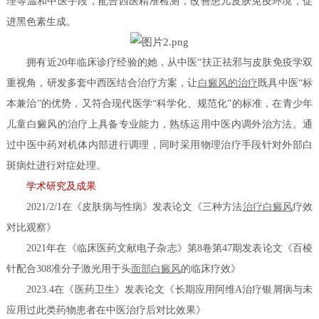
理等温和中医手段，配合西医精准检测，改善患儿皮肤免疫环境，促
进黑色素生成。
拥有近20年临床诊疗经验的她，从中医“扶正祛邪与皮肤免疫学双
重视角，研发多套中西医结合治疗方案，让
白癜风的治疗
既具中医“标
本兼治”的优势，又符合现代医学“科学化、规范化”的标准，在青少年
儿童白癜风的治疗上具备专业能力，熟练运用中医内调外治方法。通
过中医中药对机体内部进行调理，同时采用物理治疗手段针对外部白
斑病灶进行对症处理。
学术研究及成果
2021/2/1在《皮肤病与性病》发表论文《三种方法
治疗白癜风
疗效
对比观察》
2021年在《临床医药文献电子杂志》第8卷第47期发表论文《百棱
针配合308准分子激光用于头
面部白癜风
的临床疗效》
2023.4在《医药卫生》发表论文《长期应用阿维A治疗银屑病与未
应用过此类药物患者在中医治疗后对比效果》