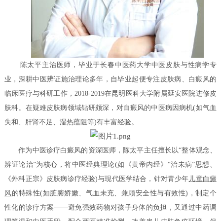
陈太平主治医师，毕业于长春中医药大学中医皮肤与性病学专
业，深耕中医辨证施治理论多年，自毕业起便专注皮肤病、白癜风的
临床医疗与科研工作，2018-2019在昆明医科大学附属延安医院进修皮
肤科。在疑难皮肤病领域钻研颇深，对白癜风的中医病因病机(如气血
失和、肝肾不足、湿热蕴阻等)有丰富经验。
作为中医诊疗白癜风的资深医师，陈太平主任擅长以“整体观念、
辨证论治”为核心，将中医经典理论(如《黄帝内经》“治未病”思想、
《外科正宗》皮肤病诊疗经验)与现代医学结合，针对青少年
儿童白癜
风
的特殊性(如脏腑娇嫩、气血未充、兼顾安全性与有效性)，制定个
性化的诊疗方案——避免强效药物对孩子身体的负担，又通过中药调